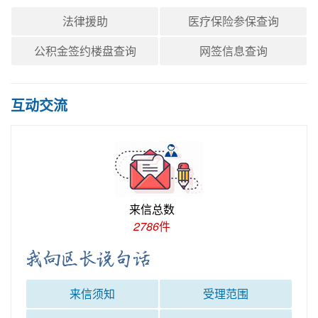
年检年审
税收财务
人力资源
法律援助
医疗保险参保查询
公积金签约楼盘查询
网签信息查询
社会保障
投资审批
医疗卫生
互动交流
区税务局
交通运输
农林牧渔
区文化旅游广电体育局
区民宗局
区林业局
区卫生健康局
来信总数
区农业农村局
区应急管理局
区医疗保障局
2786
件
区市场监督管理局
区发改局
区教育局
区科技局
区民政局
区司法局
来信须知
受理范围