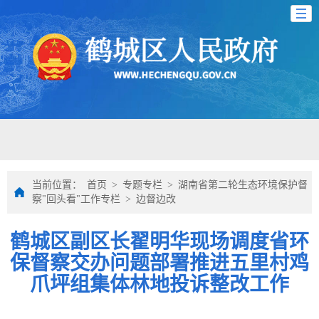
当前位置：
首页
>
专题专栏
>
湖南省第二轮生态环境保护督
察"回头看"工作专栏
>
边督边改
鹤城区副区长翟明华现场调度省环
保督察交办问题部署推进五里村鸡
爪坪组集体林地投诉整改工作