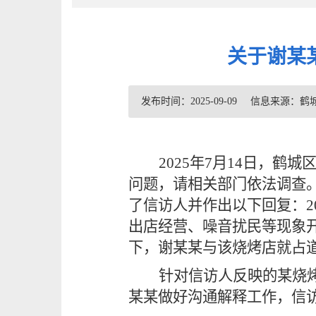
关于谢某
发布时间：2025-09-09
信息来源：鹤
202
5
年
7
月
14
日，鹤城
问题
，请相关部门依法调查
了信访人并作出以下回复：
出店经营、噪音扰民等现象开
下，谢某某与该烧烤店就占
针对信访人反映的
某烧
某某
做好沟通解释工作，信