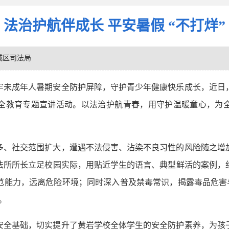
法治护航伴成长 平安暑假 “不打烊”
城区司法局
牢未成年人暑期安全防护屏障，守护青少年健康快乐成长，近日
全教育专题宣讲活动。以法治护航青春，用守护温暖童心，为
多、社交范围扩大，遭遇不法侵害、沾染不良习性的风险随之增
法所所长立足校园实际，用贴近学生的语言、典型鲜活的案例，
范能力，远离危险环境；同时深入普及禁毒常识，揭露毒品危害与
。
安全基础，切实提升了黄岩学校全体学生的安全防护素养，为孩