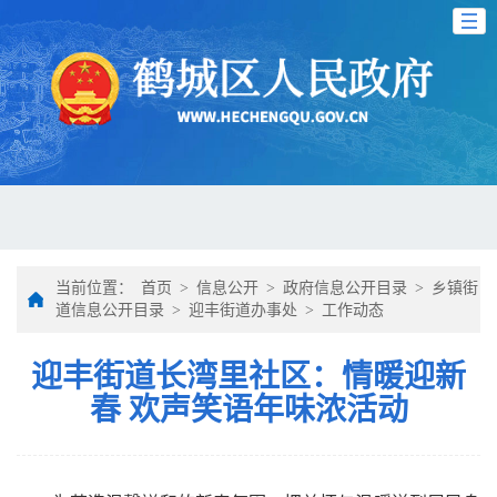
当前位置：
首页
>
信息公开
>
政府信息公开目录
>
乡镇街
道信息公开目录
>
迎丰街道办事处
>
工作动态
迎丰街道长湾里社区：情暖迎新
春 欢声笑语年味浓活动