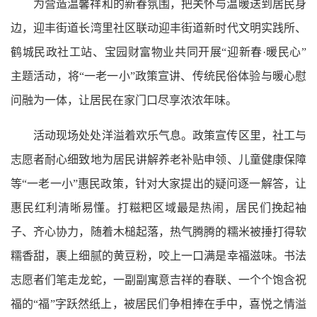
为营造温馨祥和的新春氛围，把关怀与温暖送到居民身
边，迎丰街道长湾里社区联动迎丰街道新时代文明实践所、
鹤城民政社工站、宝园财富物业共同开展“迎新春·暖民心”
主题活动，将“一老一小”政策宣讲、传统民俗体验与暖心慰
问融为一体，让居民在家门口尽享浓浓年味。
活动现场处处洋溢着欢乐气息。政策宣传区里，社工与
志愿者耐心细致地为居民讲解养老补贴申领、儿童健康保障
等“一老一小”惠民政策，针对大家提出的疑问逐一解答，让
惠民红利清晰易懂。打糍粑区域最是热闹，居民们挽起袖
子、齐心协力，随着木槌起落，热气腾腾的糯米被捶打得软
糯香甜，裹上细腻的黄豆粉，咬上一口满是幸福滋味。书法
志愿者们笔走龙蛇，一副副寓意吉祥的春联、一个个饱含祝
福的“福”字跃然纸上，被居民们争相捧在手中，喜悦之情溢