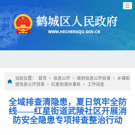
当前位置：
首页
>
信息公开
>
政府信息公开目录
>
乡镇街
道信息公开目录
>
红星街道办事处
>
工作动态
全域排查清隐患，夏日筑牢全防
线——红星街道武陵社区开展消
防安全隐患专项排查整治行动