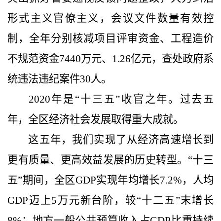
形式主义官僚主义，会议文件数量有效控
制，全年分别核减项目评审资金、工程造价
不规范资金
7440
万元、
1.26
亿元，查处政府系
统违法违纪案件
30
人。
2020
年是“十三五”收官之年。过去五
年，全区经济社会发展取得重大成就。
这五年，我们实现了从经济高速增长到
更有质量、更高效益发展的历史转型。
“十三
五”期间，全区
GDP
实现年均增长
7.2%
，人均
GDP
迈上
5
万元新台阶，较“十二五”末增长
8%
；地方一般公共预算收入占
GDP
比重持续