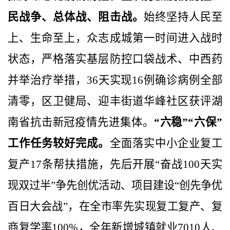
民战争、总体战、阻击战。
始终坚持人民至
上、生命至上，众志成城第一时间进入战时
状态，严格落实基层防控口袋战术、中西药
并举治疗举措，
36
天实现
16
例确诊病例全部
清零，区卫健局、迎丰街道华峰社区获评湖
南省抗击新冠疫情先进集体。
“六稳”“六保”
工作任务较好完成。
全面落实中小企业复工
复产
17
条帮扶措施，
先后开展“奋战
100
天实
现双过半”争先创优活动、项目建设“创先争优
百日大会战”，在全市率先实现复工复产、复
商复学率
100%
，全年新增城镇就业
7010
人、