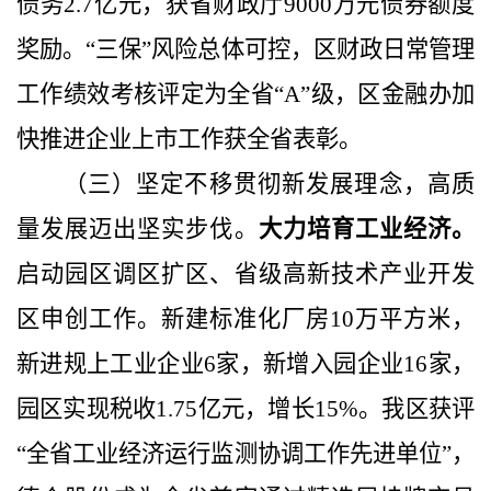
债务
2.7
亿元，
获省财政厅
9000
万元债券额度
奖励。“三保”风险总体可控，区财政日常管理
工作绩效考核评定为全省“
A
”级，区金融办加
快推进企业上市工作获全省表彰。
（三）坚定不移贯彻新发展理念，高质
量发展迈出坚实步伐。
大力培育工业经济。
启动园区调区扩区、省级高新技术产业开发
区申创工作。
新建标准化厂房
10
万平方米，
新进规上工业企业
6
家，新增入园企业
16
家，
园区实现税收
1.75
亿元，增长
15%
。我区获评
“全省工业经济运行监测协调工作先进单位”，