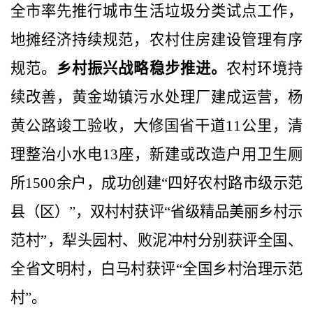
全市率先推行城市生活垃圾分类试点工作，
地摊经济持续规范，农村住房建设管理有序
规范。
乡村振兴战略稳步推进。
农村环境持
续改善，黄金坳镇污水处理厂建成运营，杨
黄公路竣工验收，大修国省干道
11
公里，清
理整治小水电
13
座，新建或改造户用卫生厕
所
1500
余户，成功创建“四好农村路市级示范
县（区）”，双村村获评“省级精品美丽乡村示
范村”，犁头园村、败泥冲村分别获评全国、
全省文明村，白马村获评“全国乡村治理示范
村”。