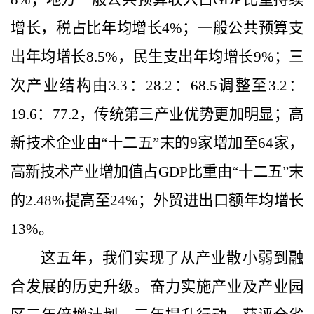
增长，税占比年均增长
4%
；一般公共预算支
出年均增长
8.5%
，民生支出年均增长
9%
；三
次产业结构由
3.3
：
28.2
：
68.5
调整至
3.2
：
19.6
：
77.2
，传统第三产业优势更加明显；高
新技术企业由“十二五”末的
9
家增加至
64
家，
高新技术产业增加值占
GDP
比重由“十二五”末
的
2.48%
提高至
24%
；外贸进出口额年均增长
13%
。
这五年，我们实现了从产业散小弱到融
合发展的历史升级。
奋力实施产业及产业园