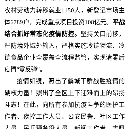
农村劳动力转移就业
1150
人，新登记市场主
体
6789
户，完成重点项目投资
108
亿元。
平战
结合抓好常态化疫情防控。
坚持关口前移，
严防境外域外输入，严格实施冷链物流、冷
链食品企业全覆盖全流程监管，实现清零后
疫情“零反弹”。
疫情如镜，照出了鹤城干群战胜疫情的
硬核力量！照出了全区上下迎难而上的昂扬
斗志！在此，向所有参加抗疫斗争的医护工
作者、疾控工作人员、公安民警、社区工作
人员、民兵预备役人员、新闻工作者、志愿