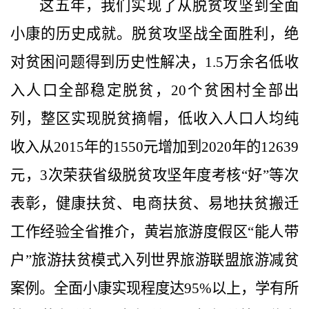
这五年，我们实现了从脱贫攻坚到全面
小康的历史成就。
脱贫攻坚战全面胜利，绝
对贫困问题得到历史性解决，
1.5
万余名低收
入人口全部稳定脱贫，
20
个贫困村全部出
列，整
区实现脱贫摘帽
，低收入人口
人均纯
收入
从
2015
年的
1550
元增加到
2020
年的
12639
元，
3
次荣获省级脱贫攻坚年度考核“好”等次
表彰，健康扶贫、电商扶贫、
易地扶贫搬迁
工作经验全省推介，黄岩旅游度假区“能人带
户”旅游扶贫模式入列世界旅游联盟旅游减贫
案例。全面小康实现程度达
95%
以上，学有所