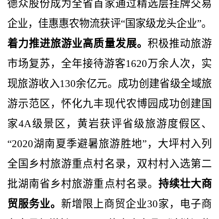
德众股份成为全省首家通过精选层挂牌交易
企业，佳惠惠农物流获评“国家级龙头企业”。
着力推进旅游业高质量发展。
积极推动旅游
市场复苏，全年接待游客
1620
万余人次，实
现旅游收入
130
余亿元。成功创建省级全域旅
游示范区，怀化九丰现代农博园成功创建国
家
4A
级景区，黄岩获评省级旅游度假区、
“
2020
湖南夏季避暑旅游胜地”，大坪村入列
全国乡村旅游重点村名录，双村村入选第二
批湖南省乡村旅游重点村名录。
持续壮大商
贸服务业。
新增限上商贸企业
30
家，电子商