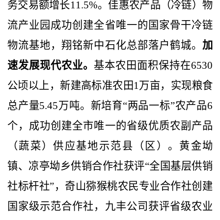
务交易额增长
11.5%
。佳惠农产品（冷链）物
流产业园成功创建全省唯一的国家骨干冷链
物流基地，翔铭新中石化总部落户鹤城。
加
速发展现代农业。
基本农田面积保持在
6530
公顷以上，新建高标准农田
1
万亩，实现粮食
总产量
5.45
万吨。新培育“两品一标”农产品
6
个，成功创建全市唯一的省级优质农副产品
（蔬菜）供应基地示范县（区）。黄金坳
镇、凉亭坳乡供销合作社获评“全国基层供销
社标杆社”，奇山猕猴桃农民专业合作社创建
国家级示范合作社，九丰公司获评省级农业