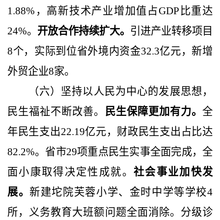
1.88%
，高新技术产业增加值占
GDP
比重达
24%
。
开放合作持续扩大。
引进产业转移项目
8
个，实际
到位省外
境
内
资金32.3亿元，
新增
外贸企业
8
家。
（六）坚持以人民为中心的发展思想，
民生福祉不断改善。
民生保障更加有力。
全
年民生支出
22.19
亿元，财政民生支出占比达
82.2%
。省市
29
项重点民生实事全面完成，全
面小康取得决定性成就。
社会事业加快发
展。
新建坨院芙蓉小学、金时中学等学校
4
所，义务教育大班额问题全面消除。分级诊