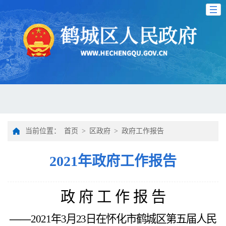
当前位置：
首页
>
区政府
>
政府工作报告
2021年政府工作报告
政 府 工 作 报 告
——
2021
年
3
月
23
日在怀化市鹤城区第五届人民