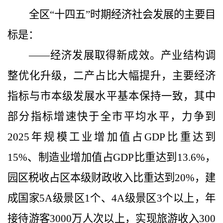
全区“十四五”时期经济社会发展的主要目
标是：
——经济发展取得新成效。
产业结构调
整优化升级，二产占比大幅提升，
主要经济
指标与市本级发展水平基本保持一致，其中
部分指标增速快于全市平均水平，
力争到
2025
年规模工业增加值占
GDP
比重达到
15%
、制造业增加值占
GDP
比重达到
13.6%
，
园区税收占区本级财政收入比重达到
20%
，建
成国家
5A
级景区
1
个、
4A
级景区
3
个以上，年
接待游客
3000
万人次以上，实现旅游收入
300