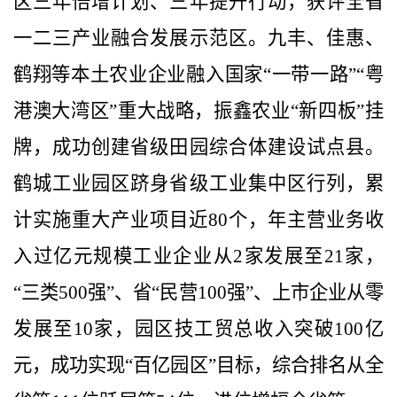
区三年倍增计划、三年提升行动，获评全省
一二三产业融合发展示范区。九丰、佳惠、
鹤翔等本土农业企业融入国家“一带一路”“粤
港澳大湾区”重大战略，振鑫农业“新四板”挂
牌，成功创建省级田园综合体建设试点县。
鹤城工业园区跻身省级工业集中区行列，累
计实施重大产业项目近
80
个，年主营业务收
入过亿元规模工业企业从
2
家发展至
21
家，
“三类
500
强”、省“民营
100
强”、上市企业从零
发展至
10
家，园区技工贸总收入突破
100
亿
元，成功实现“百亿园区”目标，综合排名从全