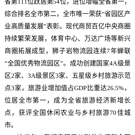
省第
111
位跃居第
54
位，进位增幅全省第一，
综合排名全市第二，全市唯一荣获“省园区产
业高质量发展”表彰。现代商贸百亿中央商圈
持续繁荣发展，体育中心、万达广场等新兴
商圈拓展成型，狮子岩物流园连续
7
年蝉联
“全国优秀物流园区”。成功创建国家
4A
级景
区
2
家、
3A
级景区
3
家、五星级乡村旅游示范
点
3
家，旅游业增加值占
GDP
比重达
26.5%
，
位居全市第一，成为全省旅游经济新增长
点，获评全国休闲农业与乡村旅游
70
佳城
市。