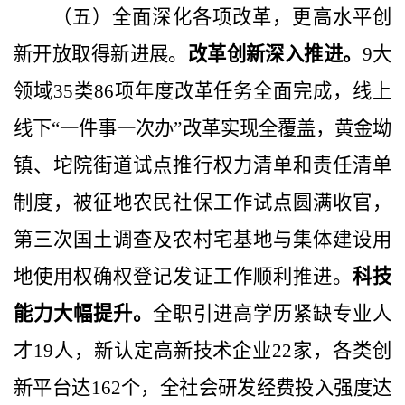
（五）全面深化各项改革，更高水平创
新开放取得新进展。
改革创新深入推进。
9
大
领域
35
类
86
项年度改革任务全面完成，线上
线下“一件事一次办”改革实现全覆盖，黄金坳
镇、坨院街道试点推行权力清单和责任清单
制度，被征地农民社保工作试点圆满收官，
第三次国土调查及农村宅基地与集体建设用
地使用权确权登记发证工作顺利推进。
科技
能力大幅提升。
全职引进高学历紧缺专业人
才
19
人，新认定高新技术企业
22
家，各类创
新平台达
162
个，全社会研发经费投入强度达